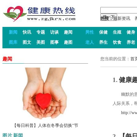
热搜：
最新资讯
新闻
快讯
专题
访谈
趣闻
男性
保健
生殖
健身
图库
图文
美图
图事
趣图
老人
养生
饮食
养老
趣闻
您当前的位置：
首
1.
健康
幽默的意思
人际关系，帮
http://www.
【每日科普】人体在冬季会切换“节
2.
【每
图片
新闻