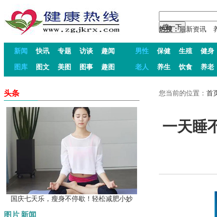
热搜：
最新资讯
新闻
快讯
专题
访谈
趣闻
男性
保健
生殖
健身
图库
图文
美图
图事
趣图
老人
养生
饮食
养老
头条
您当前的位置：
首
一天睡
国庆七天乐，瘦身不停歇！轻松减肥小妙
图片
新闻