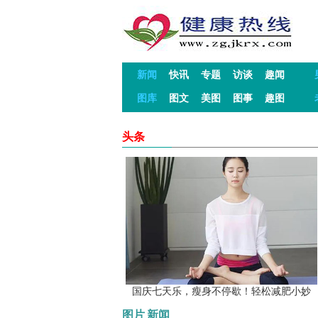
新闻
快讯
专题
访谈
趣闻
图库
图文
美图
图事
趣图
头条
国庆七天乐，瘦身不停歇！轻松减肥小妙
图片
新闻