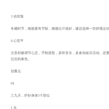
3.动宜慢
冬藏时节，锻炼要有节制，微微出汗就好，建议选择一些舒缓运
4.心宜平
注意积极调节心态，节制喜怒，多听音乐，多参加娱乐活动。还要
过后的春色。
划重点
04
三九天，护好身体5个部位
1.头