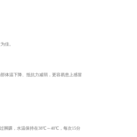
质为佳。
局部体温下降、抵抗力减弱，更容易患上感冒
脚踝，水温保持在38℃～40℃，每次15分