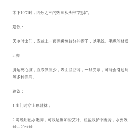
零下10℃时，四分之三的热量从头部“跑掉”。
建议：
天冷时出门，应戴上一顶保暖性较好的帽子，以毛线、毛呢等材
2.脚
脚远离心脏，血液供应少，表面脂肪薄，一旦受寒，可能会引起
等多种疾病。
建议：
1.出门时穿上厚鞋袜；
2.每晚用热水泡脚，可以适当加些艾叶、粗盐以护阳走肾，水要没过
钟～20分钟。