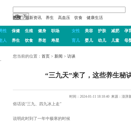
热搜：
最新资讯
养生
高血压
饮食
健康生活
男性
保健
生殖
健身
职场
女性
美容
护肤
减肥
孕
老人
养生
饮食
养老
寿星
育儿
婴儿
幼儿
儿童
母
您当前的位置：
首页
>
新闻
>
访谈
“三九天”来了，这些养生秘
时间：2024-01-11 18:18:40 来源：
俗话说“三九、四九冰上走”
说明此时到了一年中极寒的时候