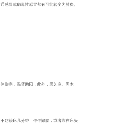
普通感冒或病毒性感冒都有可能转变为肺炎。
身体御寒，温肾助阳，此外，黑芝麻、黑木
晨不妨赖床几分钟，伸伸懒腰，或者靠在床头