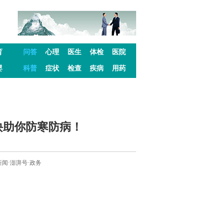
育
问答
心理
医生
体检
医院
婴
科普
症状
检查
疾病
用药
诀助你防寒防病！
澎湃新闻·澎湃号·政务