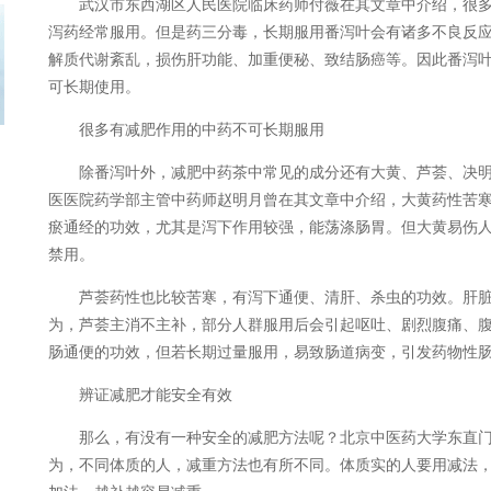
武汉市东西湖区人民医院临床药师付薇在其文章中介绍，很多
泻药经常服用。但是药三分毒，长期服用番泻叶会有诸多不良反
解质代谢紊乱，损伤肝功能、加重便秘、致结肠癌等。因此番泻
可长期使用。
很多有减肥作用的中药不可长期服用
除番泻叶外，减肥中药茶中常见的成分还有大黄、芦荟、决明
医医院药学部主管中药师赵明月曾在其文章中介绍，大黄药性苦
瘀通经的功效，尤其是泻下作用较强，能荡涤肠胃。但大黄易伤
禁用。
芦荟药性也比较苦寒，有泻下通便、清肝、杀虫的功效。肝脏
为，芦荟主消不主补，部分人群服用后会引起呕吐、剧烈腹痛、
肠通便的功效，但若长期过量服用，易致肠道病变，引发药物性
辨证减肥才能安全有效
那么，有没有一种安全的减肥方法呢？北京中医药大学东直门
为，不同体质的人，减重方法也有所不同。体质实的人要用减法