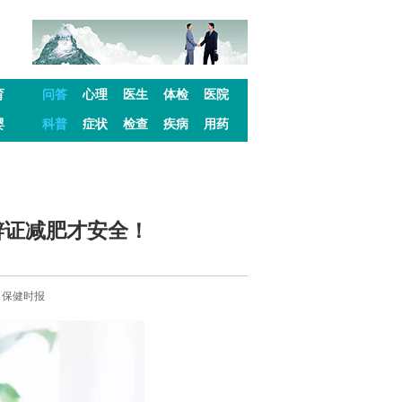
育
问答
心理
医生
体检
医院
婴
科普
症状
检查
疾病
用药
辨证减肥才安全！
来源：保健时报