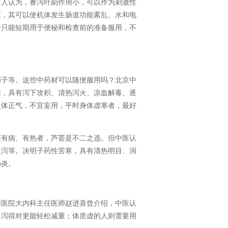
人认为，番泻叶副作用小，可以作为刺激性
应，其可以使机体发生肠道功能紊乱、水和电
叶只能短期用于便秘和检查前的准备服用，不
子等。这些中药材可以随便服用吗？北京中
寒，具有泻下攻积、清热泻火、凉血解毒、逐
人体正气，不宜妄用，平时身体虚寒者，最好
有病、有热者，芦荟是不二之选。但中医认
腹泻等。决明子药性苦寒，具有清热明目、润
肠炎。
医院大内科主任医师赵进喜曾介绍，中医认
，泻得对更能轻松减重；体质虚的人则需要用