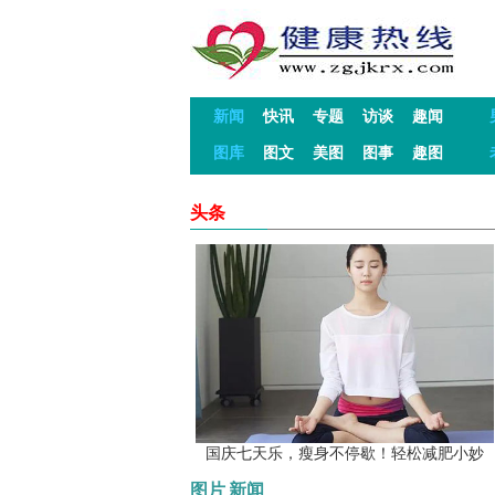
新闻
快讯
专题
访谈
趣闻
图库
图文
美图
图事
趣图
头条
国庆七天乐，瘦身不停歇！轻松减肥小妙
图片
新闻