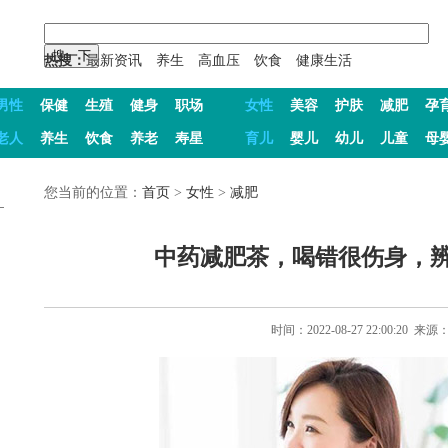
热搜：
最新资讯
养生
高血压
饮食
健康生活
男性
保健
生殖
健身
职场
女性
美容
护肤
减肥
孕
老人
养生
饮食
养老
寿星
育儿
婴儿
幼儿
儿童
母
您当前的位置：
首页
>
女性
>
减肥
中药减肥茶，喝错很伤身，
时间：2022-08-27 22:00:20 