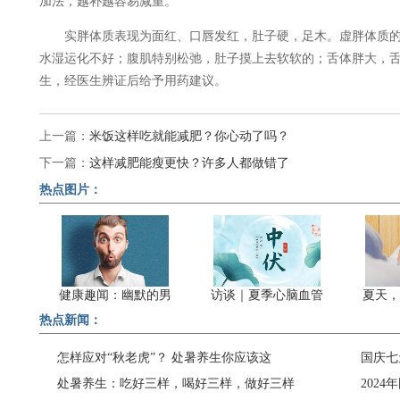
加法，越补越容易减重。
实胖体质表现为面红、口唇发红，肚子硬，足木。虚胖体质的
水湿运化不好；腹肌特别松弛，肚子摸上去软软的；舌体胖大，
生，经医生辨证后给予用药建议。
上一篇：
米饭这样吃就能减肥？你心动了吗？
下一篇：
这样减肥能瘦更快？许多人都做错了
热点图片：
健康趣闻：幽默的男
访谈｜夏季心脑血管
夏天，
热点新闻：
怎样应对“秋老虎”？ 处暑养生你应该这
国庆七
处暑养生：吃好三样，喝好三样，做好三样
202