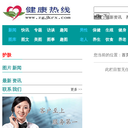
热搜：
最新资讯
新闻
快讯
专题
访谈
趣闻
男性
保健
生殖
健身
图库
图文
美图
图事
趣图
老人
养生
饮食
养老
护肤
您当前的位置：
首
图片
新闻
此栏目暂无
最新
资讯
联系
我们
更多 >>